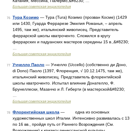
Катания, Мессина, Палермо,&#8230; …
Большая советская энциклопедия
Тура Козимо
— Тура (Tura) Козимо (прозван Косме) (1429
76
или 1430, Гуарда Феррарезе Эмилия Романья, ‒ апрель
1495, там же), итальянский живописец. Представитель
феррарской школы кватроченто. Сложился в кругу
феррарских и падуанских мастеров середины 15 в.,&#8230;
…
Большая советская энциклопедия
Уччелло Паоло
— Уччелло (Uccello) (собственно ди Доно,
77
di Dono) Паоло (1397, Флоренция, √ 10.12.1475, там же),
итальянский живописец. Представитель флорентийской
школы кватроченто. Испытал влияние Донателло, Ф.
Брунеллески, Мазаччо и Л. Гиберти (в мастерской&#8230;
…
Большая советская энциклопедия
Флорентийская школа
— одна из основных
78
художественных школ Италии. Интенсивно развивалась с 13
по 16 вв., пройдя путь от Раннего Возрождения (См.
Возрождение) к кризису ренессансной культуры.