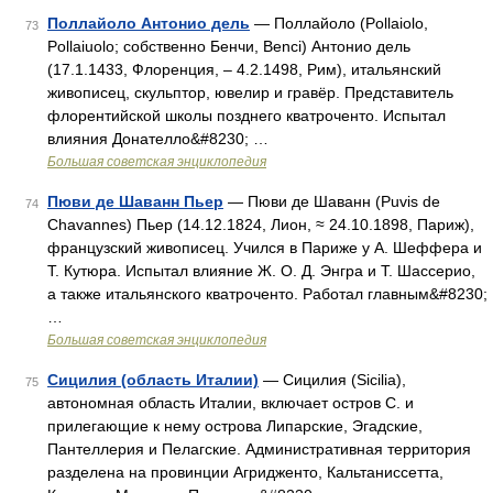
Поллайоло Антонио дель
— Поллайоло (Pollaiolo,
73
Pollaiuolo; собственно Бенчи, Benci) Антонио дель
(17.1.1433, Флоренция, ‒ 4.2.1498, Рим), итальянский
живописец, скульптор, ювелир и гравёр. Представитель
флорентийской школы позднего кватроченто. Испытал
влияния Донателло&#8230; …
Большая советская энциклопедия
Пюви де Шаванн Пьер
— Пюви де Шаванн (Puvis de
74
Chavannes) Пьер (14.12.1824, Лион, ≈ 24.10.1898, Париж),
французский живописец. Учился в Париже у А. Шеффера и
Т. Кутюра. Испытал влияние Ж. О. Д. Энгра и Т. Шассерио,
а также итальянского кватроченто. Работал главным&#8230;
…
Большая советская энциклопедия
Сицилия (область Италии)
— Сицилия (Sicilia),
75
автономная область Италии, включает остров С. и
прилегающие к нему острова Липарские, Эгадские,
Пантеллерия и Пелагские. Административная территория
разделена на провинции Агридженто, Кальтаниссетта,