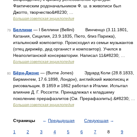
Фактическим родоначальником Ф. ш. в живописи был
Джотто, творчество&#8230; …
Большая советская энциклопедия
Беллини
— I Беллини (Bellini) Винченцо (3.11.1801,
79
Катания, Сицилия, 23.9.1835, Пюто, близ Парижа),
итальянский композитор. Происходил из семьи музыкантов
(отец дирижёр, дед органист и композитор). Учился в
Неаполитанской консерватории. Написал 11&#8230; …
Большая советская энциклопедия
Бёрн-Джонс
— (Burne Jones) Эдуард Коли (28.8.1833,
80
Бирмингем, 17.6.1898, Лондон), английский живописец и
рисовальщик. В 1859 и 1862 работал в Италии. Испытал
влияние Д. Г. Россетти. Принадлежал к младшему
поколению прерафаэлитов (См. Прерафаэлиты).&#8230; …
Большая советская энциклопедия
Страницы
←
Предыдущая
Следующая
→
1
2
3
4
5
6
7
8
9