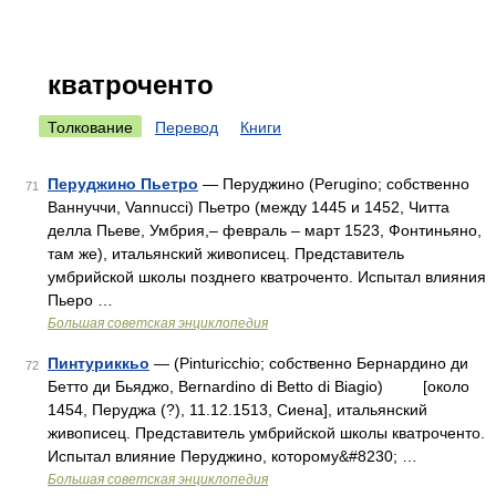
кватроченто
Толкование
Перевод
Книги
Перуджино Пьетро
— Перуджино (Perugino; собственно
71
Ваннуччи, Vannucci) Пьетро (между 1445 и 1452, Читта
делла Пьеве, Умбрия,‒ февраль ‒ март 1523, Фонтиньяно,
там же), итальянский живописец. Представитель
умбрийской школы позднего кватроченто. Испытал влияния
Пьеро …
Большая советская энциклопедия
Пинтуриккьо
— (Pinturicchio; собственно Бернардино ди
72
Бетто ди Бьяджо, Bernardino di Betto di Biagio) [около
1454, Перуджа (?), 11.12.1513, Сиена], итальянский
живописец. Представитель умбрийской школы кватроченто.
Испытал влияние Перуджино, которому&#8230; …
Большая советская энциклопедия